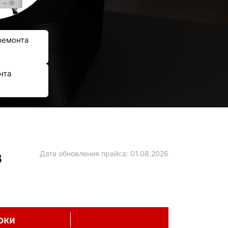
ремонта
нта
в
Дата обновления прайса:
01.08.2026
оки