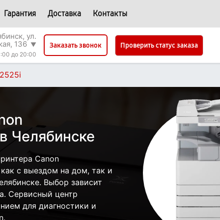
Гарантия
Доставка
Контакты
бинск, ул.
кая, 136
▼
Проверить статус заказа
Заказать звонок
:00 до 20:00
2525i
non
в Челябинске
принтера Canon
ак с выездом на дом, так и
Челябинске. Выбор зависит
а. Сервисный центр
нием для диагностики и
n.