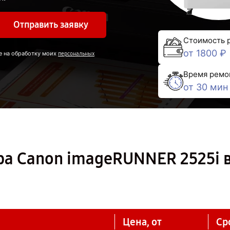
Отправить заявку
Стоимость 
от 1800 ₽
е на обработку моих
персональных
Время ремо
от 30 мин
ра Canon imageRUNNER 2525i 
Цена, от
Ср