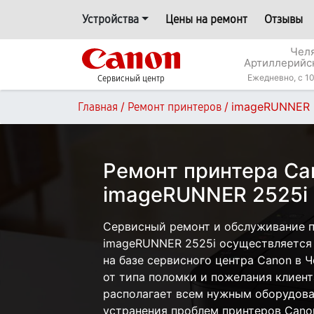
Устройства
Цены на ремонт
Отзывы
Челя
Артиллерийс
Ежедневно, с 10
Сервисный центр
/
/
imageRUNNER 
Главная
Ремонт принтеров
Ремонт принтера Ca
imageRUNNER 2525i 
Сервисный ремонт и обслуживание 
imageRUNNER 2525i осуществляется к
на базе сервисного центра Canon в 
от типа поломки и пожелания клиент
располагает всем нужным оборудова
устранения проблем принтеров Cano