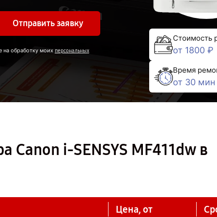
Отправить заявку
Стоимость 
от 1800 ₽
е на обработку моих
персональных
Время ремо
от 30 мин
а Canon i-SENSYS MF411dw в
Цена, от
Ср