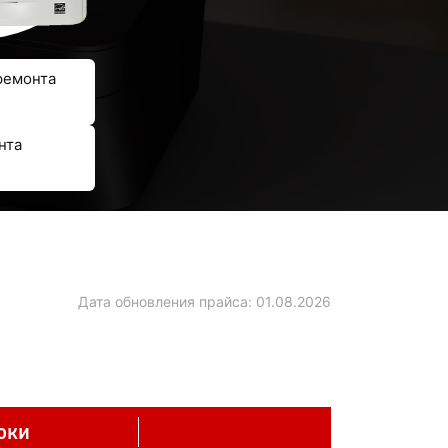
ремонта
нта
Дата обновления прайса:
01.08.2026
оки