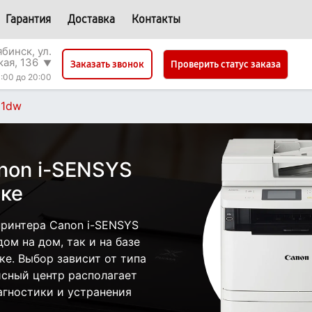
Гарантия
Доставка
Контакты
бинск, ул.
кая, 136
▼
Проверить статус заказа
Заказать звонок
:00 до 20:00
11dw
non i-SENSYS
ке
ринтера Canon i-SENSYS
ом на дом, так и на базе
ке. Выбор зависит от типа
исный центр располагает
гностики и устранения