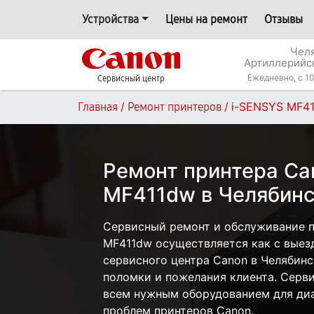
Устройства
Цены на ремонт
Отзывы
Челя
Артиллерийс
Ежедневно, с 10
Сервисный центр
/
/
i-SENSYS MF4
Главная
Ремонт принтеров
Ремонт принтера Ca
MF411dw в Челябинс
Сервисный ремонт и обслуживание п
MF411dw осуществляется как с выезд
сервисного центра Canon в Челябинс
поломки и пожелания клиента. Серв
всем нужным оборудованием для диа
проблем принтеров Canon.